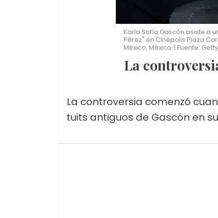
Karla Sofía Gascón asiste a u
Pérez" en Cinépolis Plaza Car
México, México. | Fuente: Get
La controversi
La controversia comenzó cuand
tuits antiguos de Gascón en su