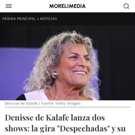
PÁGINA PRINCIPAL
NOTICIAS
Denisse de Kalafe | Fuente: Getty Images
Denisse de Kalafe lanza dos
shows: la gira "Despechadas" y su