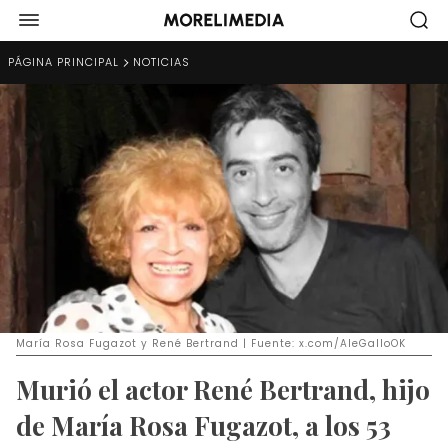
PÁGINA PRINCIPAL
NOTICIAS
María Rosa Fugazot y René Bertrand | Fuente: x.com/AleGalloOK
Murió el actor René Bertrand, hijo
de María Rosa Fugazot, a los 53