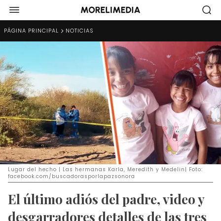
PÁGINA PRINCIPAL
NOTICIAS
Lugar del hecho | Las hermanas Karla, Meredith y Medelin| Foto:
facebook.com/buscadorasporlapazsonora
El último adiós del padre, video y
desgarradores detalles de las tres