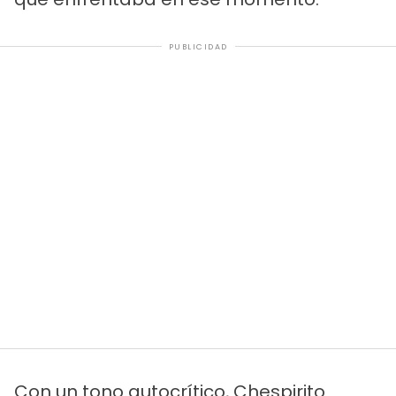
PUBLICIDAD
Con un tono autocrítico, Chespirito