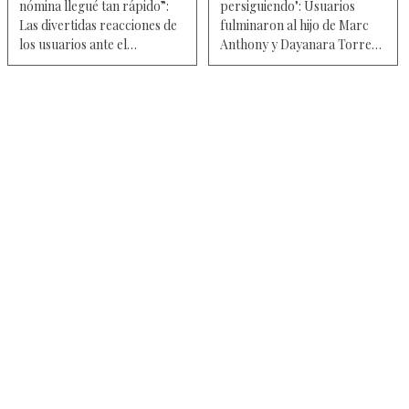
nómina llegué tan rápido”:
persiguiendo": Usuarios
Las divertidas reacciones de
fulminaron al hijo de Marc
los usuarios ante el
Anthony y Dayanara Torres
sorpresivo reality conducido
en su debut como modelo —
por Galilea Montijo fuera de
Video
Televisa – Video