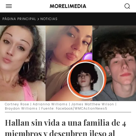
PÁGINA PRINCIPAL
NOTICIAS
Cortney Rose | Adrianna Williams | James Matthew Wilson |
Braydon Williams | Fuente: Facebook/WMCActionNews5
Hallan sin vida a una familia de 4
miembros y descubren ileso al