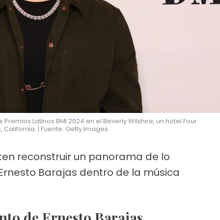
 Premios Latinos BMI 2024 en el Beverly Wilshire, un hotel Four
 California. | Fuente: Getty Images
iten reconstruir un panorama de lo
 Ernesto Barajas dentro de la música
iento de Ernesto Barajas