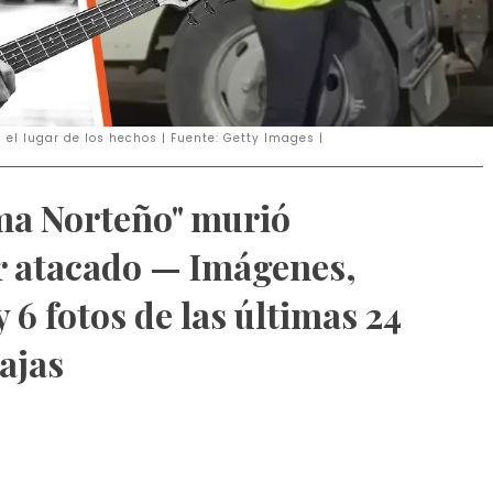
 el lugar de los hechos | Fuente: Getty Images |
gma Norteño" murió
r atacado — Imágenes,
y 6 fotos de las últimas 24
ajas