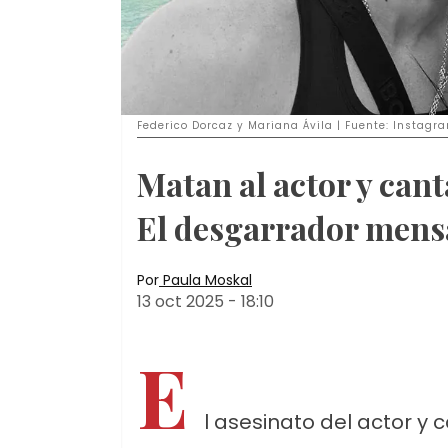
Federico Dorcaz y Mariana Ávila | Fuente: Instag
Matan al actor y can
El desgarrador mensa
Por
Paula Moskal
13 oct 2025
-
18:10
E
l asesinato del actor y