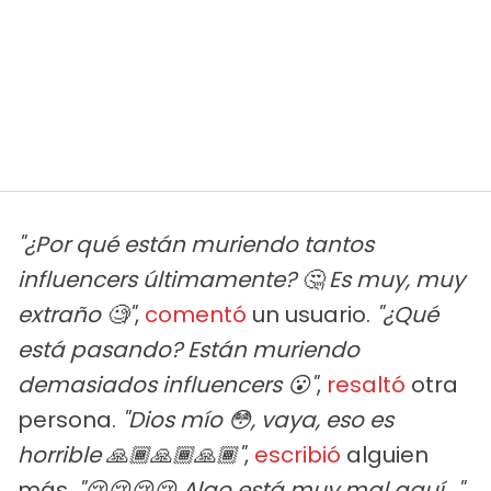
"¿Por qué están muriendo tantos
influencers últimamente? 🤔 Es muy, muy
extraño 🧐"
,
comentó
un usuario.
"¿Qué
está pasando? Están muriendo
demasiados influencers 😮"
,
resaltó
otra
persona.
"Dios mío 😳, vaya, eso es
horrible 🙏🏾🙏🏾🙏🏾"
,
escribió
alguien
más.
"😢😢😢😢 Algo está muy mal aquí..."
,