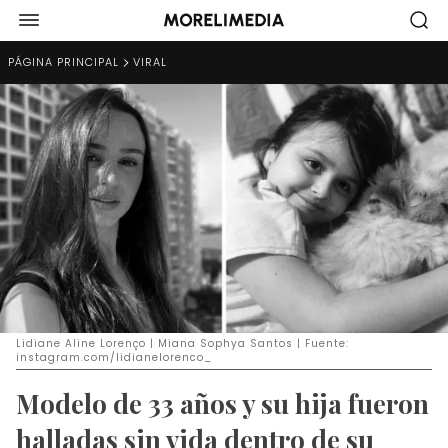
PÁGINA PRINCIPAL
VIRAL
Lidiane Aline Lorenço | Miana Sophya Santos | Fuente:
instagram.com/lidianelorenco_
Modelo de 33 años y su hija fueron
halladas sin vida dentro de su