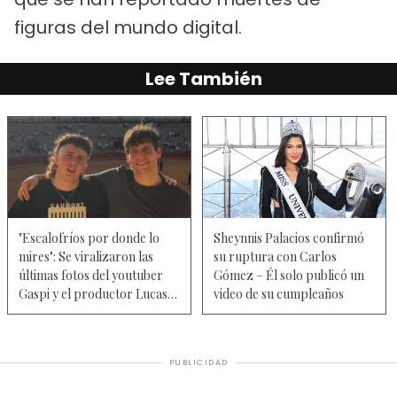
figuras del mundo digital.
Lee También
"Escalofríos por donde lo
Sheynnis Palacios confirmó
mires": Se viralizaron las
su ruptura con Carlos
últimas fotos del youtuber
Gómez – Él solo publicó un
Gaspi y el productor Lucas
video de su cumpleaños
Vignale antes de su muerte
en Río de Janeiro
PUBLICIDAD