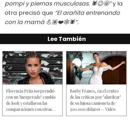
pompi y piernas musculosas. 🕷️😉🤩”
y la
otra precisó que
“El arañita entrenando
con la mamá 💪🏽❤️🕸️🕷️”.
Lee También
Florencia Peña sorprendió
Barby Franco, en el centro
con un "inesperado" cambio
de las críticas por "alardear"
de look y estallaron las
de su lujosa camioneta de
comparaciones con otras
300.000 dólares — Video
figuras — Video