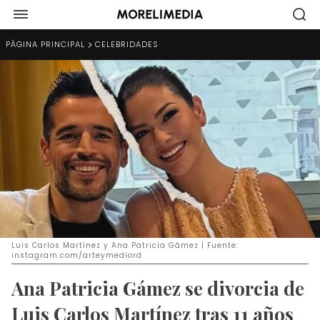
PÁGINA PRINCIPAL
CELEBRIDADES
Luis Carlos Martínez y Ana Patricia Gámez | Fuente:
instagram.com/arteymediord
Ana Patricia Gámez se divorcia de
Luis Carlos Martínez tras 11 años