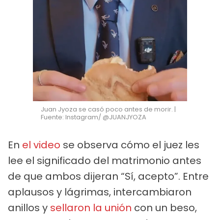
Juan Jyoza se casó poco antes de morir. |
Fuente: Instagram/ @JUANJYOZA
En
el video
se observa cómo el juez les
lee el significado del matrimonio antes
de que ambos dijeran “Sí, acepto”. Entre
aplausos y lágrimas, intercambiaron
anillos y
sellaron la unión
con un beso,