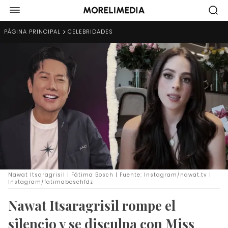
PÁGINA PRINCIPAL
CELEBRIDADES
Nawat Itsaragrisil | Fátima Bosch | Fuente: Instagram/nawat.tv |
Instagram/fatimaboschfdz
Nawat Itsaragrisil rompe el
silencio y se disculpa con Miss