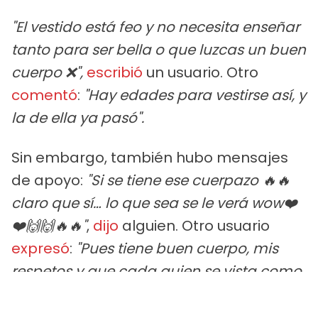
"El vestido está feo y no necesita enseñar
tanto para ser bella o que luzcas un buen
cuerpo ❌",
escribió
un usuario. Otro
comentó
:
"Hay edades para vestirse así, y
la de ella ya pasó".
Sin embargo, también hubo mensajes
de apoyo:
"Si se tiene ese cuerpazo 🔥🔥
claro que sí… lo que sea se le verá wow❤️
❤️🙌🙌🔥🔥"
,
dijo
alguien. Otro usuario
expresó
:
"Pues tiene buen cuerpo, mis
respetos y que cada quien se vista como
quiere, ella es hermosa 😍😍😍"
. Uno más
resumió
la postura de varios:
"Y el