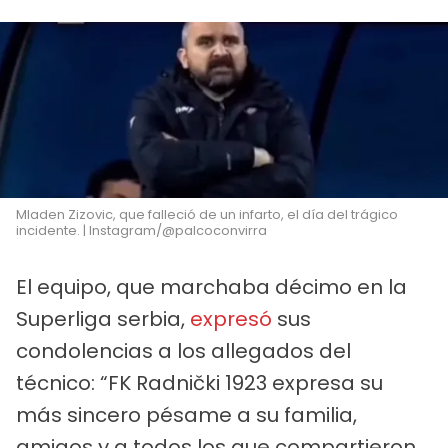
Mladen Zizovic, que falleció de un infarto, el día del trágico
incidente. | Instagram/@palcoconvirra
El equipo, que marchaba décimo en la
Superliga serbia,
expresó
sus
condolencias a los allegados del
técnico: “FK Radnički 1923 expresa su
más sincero pésame a su familia,
amigos y a todos los que compartieron