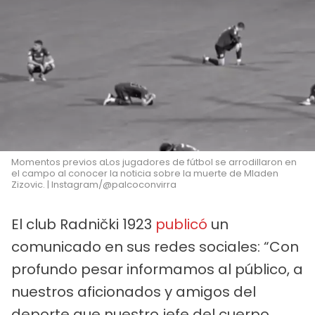
Momentos previos aLos jugadores de fútbol se arrodillaron en
el campo al conocer la noticia sobre la muerte de Mladen
Zizovic. | Instagram/@palcoconvirra
El club Radnički 1923
publicó
un
comunicado en sus redes sociales: “Con
profundo pesar informamos al público, a
nuestros aficionados y amigos del
deporte que nuestro jefe del cuerpo