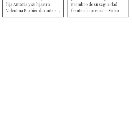
hija Antonia y su hijastra
miembro de su seguridad
Valentina Barbier durante el
frente a la prensa — Video
estreno del musical
"Hairspray" — Fotos