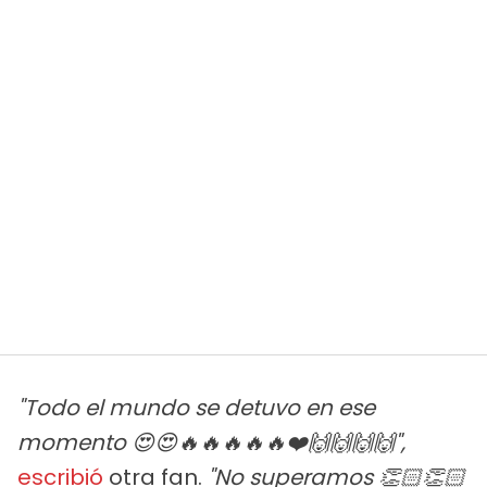
"Todo el mundo se detuvo en ese
momento 😍😍🔥🔥🔥🔥🔥❤️🙌🙌🙌🙌",
escribió
otra fan.
"No superamos 👏🏻👏🏻