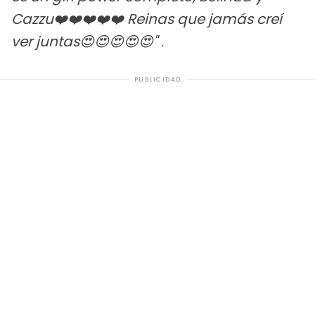
Cazzu❤️❤️❤️❤️❤️ Reinas que jamás creí
ver juntas😍😍😍😍😍"
.
PUBLICIDAD