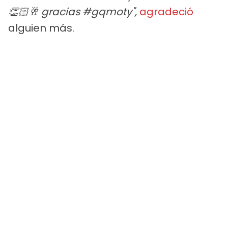
👏🏻🥂 gracias #gqmoty",
agradeció
alguien más.