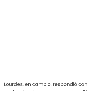
Lourdes, en cambio, respondió con
contundencia en una
entrevista
: "Yo no
tengo que perdonar a nadie, perdona