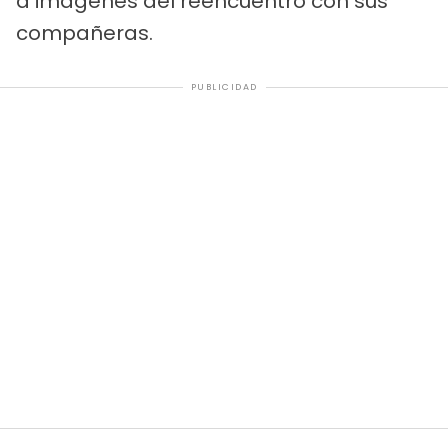
a imágenes del reencuentro con sus
compañeras.
PUBLICIDAD