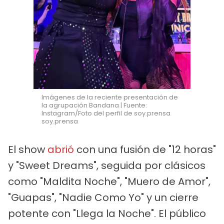
Imágenes de la reciente presentación de
la agrupación Bandana | Fuente:
Instagram/Foto del perfil de soy.prensa
soy.prensa
El show
abrió
con una fusión de "12 horas"
y "Sweet Dreams", seguida por clásicos
como "Maldita Noche", "Muero de Amor",
"Guapas", "Nadie Como Yo" y un cierre
potente con "Llega la Noche". El público