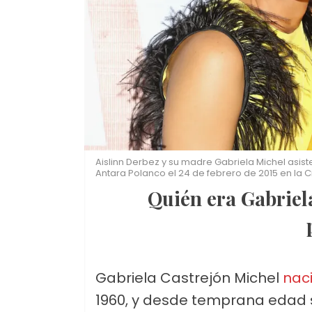
Aislinn Derbez y su madre Gabriela Michel asist
Antara Polanco el 24 de febrero de 2015 en la C
Quién era Gabriela Michel y cuál fue su legado
Gabriela Castrejón Michel
nac
1960, y desde temprana edad s