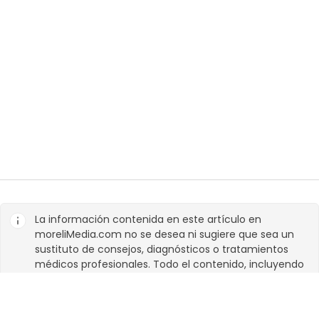
La información contenida en este artículo en
moreliMedia.com
no se desea ni sugiere que sea un
sustituto de consejos, diagnósticos o tratamientos
médicos profesionales. Todo el contenido, incluyendo
texto, e imágenes contenidas en, o disponibles a
través de este
moreliMedia.com
es para propósitos de
información general exclusivamente.