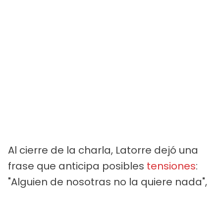
Al cierre de la charla, Latorre dejó una
frase que anticipa posibles
tensiones
:
"Alguien de nosotras no la quiere nada",
en referencia a la flamante
incorporación.
Mira
aquí
el video del