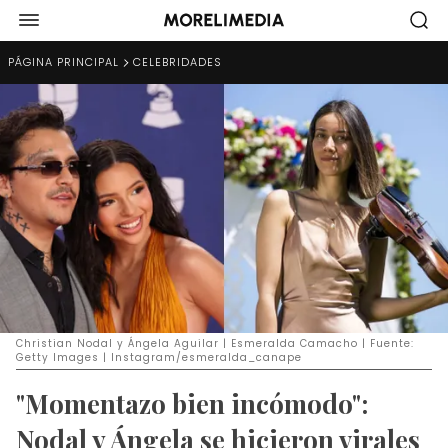
PÁGINA PRINCIPAL
CELEBRIDADES
Christian Nodal y Ángela Aguilar | Esmeralda Camacho | Fuente:
Getty Images | Instagram/esmeralda_canape
"Momentazo bien incómodo":
Nodal y Ángela se hicieron virales