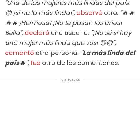
"Una de las mujeres más lindas del país
😍 ¡si no la más linda!"
,
observó
otro.
"🔥🔥
🔥🔥 ¡Hermosa! ¡No te pasan los años!
Bella"
,
declaró
una usuaria.
"¡No sé si hay
una mujer más linda que vos! 😍😍"
,
comentó
otra persona.
"La más linda del
país🔥"
,
fue
otro de los comentarios.
PUBLICIDAD