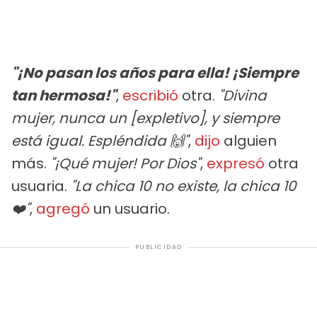
"¡No pasan los años para ella! ¡Siempre
tan hermosa!"
,
escribió
otra.
"Divina
mujer, nunca un [expletivo], y siempre
está igual. Espléndida 🙌"
,
dijo
alguien
más.
"¡Qué mujer! Por Dios"
,
expresó
otra
usuaria.
"La chica 10 no existe, la chica 10
❤️"
,
agregó
un usuario.
PUBLICIDAD