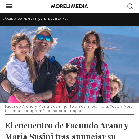
PÁGINA PRINCIPAL
CELEBRIDADES
Facundo Arana y María Susini junto a sus hijos, India, Yaco y Moro
| Fuente: Instagram/facundoaranatagle
El encuentro de Facundo Arana y
María Susini tras anunciar su