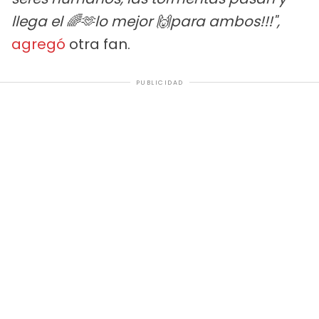
llega el 🌈🫶lo mejor 🙌para ambos!!!",
agregó
otra fan.
PUBLICIDAD