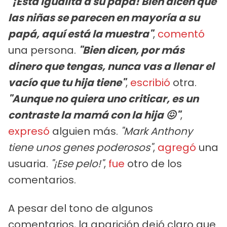
"¡Está igualita a su papá! Bien dicen que
las niñas se parecen en mayoría a su
papá, aquí está la muestra"
,
comentó
una persona.
"Bien dicen, por más
dinero que tengas, nunca vas a llenar el
vacío que tu hija tiene"
,
escribió
otra.
"Aunque no quiera uno criticar, es un
contraste la mamá con la hija 😖"
,
expresó
alguien más.
"Mark Anthony
tiene unos genes poderosos"
,
agregó
una
usuaria.
"¡Ese pelo!"
,
fue
otro de los
comentarios.
A pesar del tono de algunos
comentarios, la aparición dejó claro que