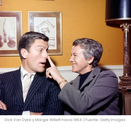
Dick Van Dyke y Margie Willett hacia 1964. | Fuente: Getty Images