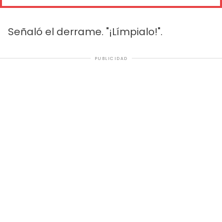
Señaló el derrame. "¡Límpialo!".
PUBLICIDAD