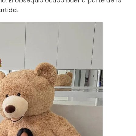
o. El obsequio ocupó buena parte de la
rtida.