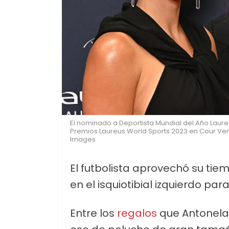
El nominado a Deportista Mundial del Año Laureu
Premios Laureus World Sports 2023 en Cour Vend
Images
El futbolista aprovechó su ti
en el isquiotibial izquierdo par
Entre los
regalos
que Antonela 