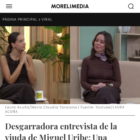
PÁGINA PRINCIPAL
VIRAL
Laura Acuña/María Claudia Tarazona.| Fuente: Youtube/LAURA
ACUÑA.
Desgarradora entrevista de la
viuda de Miguel Uribe: Una