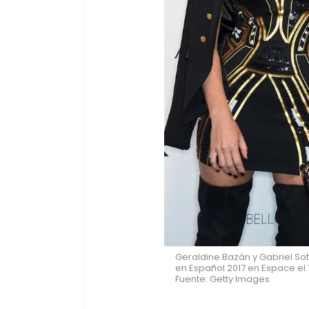
Geraldine Bazán y Gabriel Sot
en Español 2017 en Espace el 
Fuente: Getty Images