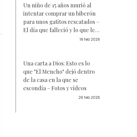
Un niño de 15 años murió al
intentar comprar un biberón
para unos gatitos rescatados –
El día que falleció y lo que les
sucedió a los gatitos después
19 feb 2026
Una carta a Dios: Esto es lo
que "El Mencho" dejó dentro
de la casa en la que se
escondía – Fotos y videos
26 feb 2026