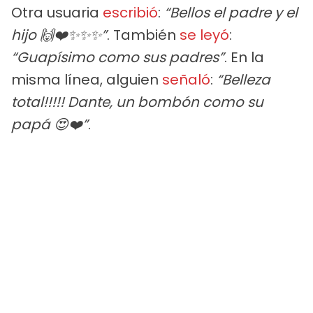
Otra usuaria
escribió
:
“Bellos el padre y el
hijo 🙌❤️✨✨✨”
. También
se leyó
:
“Guapísimo como sus padres”
. En la
misma línea, alguien
señaló
:
“Belleza
total!!!!! Dante, un bombón como su
papá 😍❤️”
.