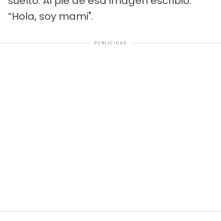
suelto. Al pie de esa imagen escribió:
“Hola, soy mami".
PUBLICIDAD