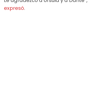
Le agradezco a Úrsula y a Dante”,
expresó
.