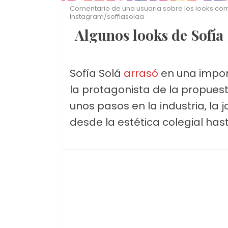
Comentario de una usuaria sobre los looks comp
Instagram/soffiasolaa
Algunos looks de Sofí
Sofía Solá
arrasó
en una impor
la protagonista de la propues
unos pasos en la industria, la
desde la estética colegial ha