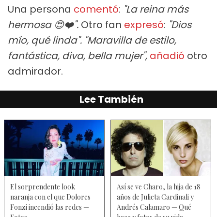
Una persona
comentó
:
"La reina más
hermosa 😍❤️".
Otro fan
expresó
:
"Dios
mío, qué linda". "Maravilla de estilo,
fantástica, diva, bella mujer",
añadió
otro
admirador.
Lee También
El sorprendente look
Así se ve Charo, la hija de 18
naranja con el que Dolores
años de Julieta Cardinali y
Fonzi incendió las redes —
Andrés Calamaro — Qué