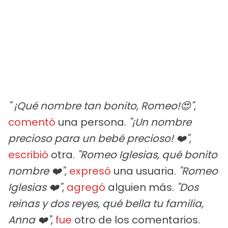
" ¡Qué nombre tan bonito, Romeo!😍"
,
comentó
una persona.
"¡Un nombre
precioso para un bebé precioso! ❤️"
,
escribió
otra.
"Romeo Iglesias, qué bonito
nombre ❤️"
,
expresó
una usuaria.
"Romeo
Iglesias ❤️"
,
agregó
alguien más.
"Dos
reinas y dos reyes, qué bella tu familia,
Anna ❤️"
,
fue
otro de los comentarios.