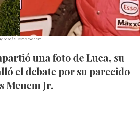
nstagram/zulemamenem
artió una foto de Luca, su
alló el debate por su parecido
os Menem Jr.