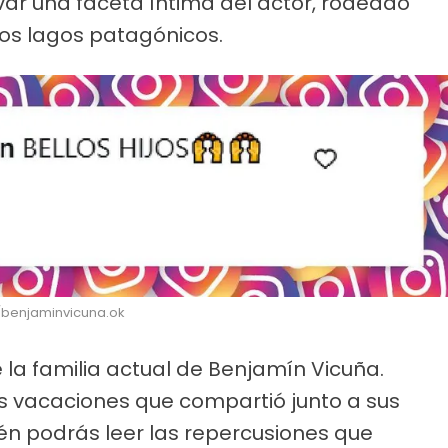
var una faceta íntima del actor, rodeado
 los lagos patagónicos.
m/benjaminvicuna.ok
 la familia actual de Benjamín Vicuña.
s vacaciones que compartió junto a sus
ién podrás leer las repercusiones que