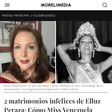
PÁGINA PRINCIPAL
CELEBRIDADES
Elluz Peraza en la actualidad | Elluz Peraza al ser coronada Miss
Venezuela | Instagram/elluzperaza | X/MissVzla
2 matrimonios infelices de Elluz
Peraza: Cómo Miss Venezuela