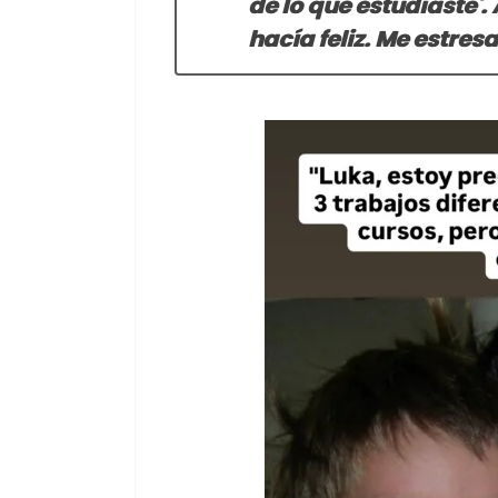
de lo que estudiaste'. 
hacía feliz. Me estre