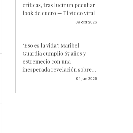
críticas, tras lucir un peculiar
look de cuero — El video viral
09 abr 2026
"Eso es la vida": Maribel
Guardia cumplió 67 años y
estremeció con una
inesperada revelación sobre
cómo se siente realmente —
04 jun 2026
Video