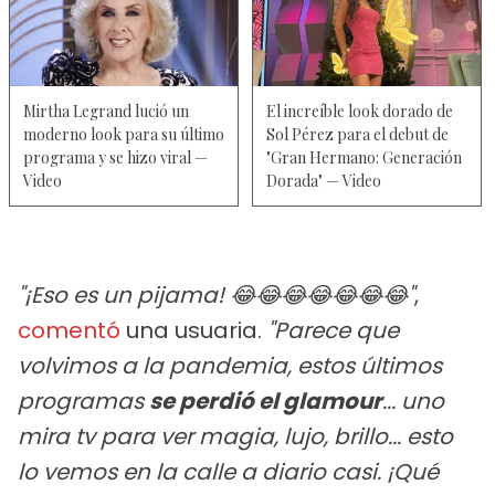
Mirtha Legrand lució un
El increíble look dorado de
moderno look para su último
Sol Pérez para el debut de
programa y se hizo viral —
"Gran Hermano: Generación
Video
Dorada" — Video
"¡Eso es un pijama! 😂😂😂😂😂😂😂"
,
comentó
una usuaria.
"Parece que
volvimos a la pandemia, estos últimos
programas
se perdió el glamour
... uno
mira tv para ver magia, lujo, brillo... esto
lo vemos en la calle a diario casi. ¡Qué