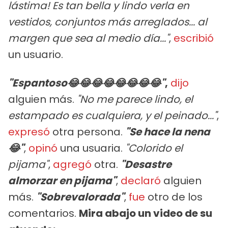
lástima! Es tan bella y lindo verla en
vestidos, conjuntos más arreglados... al
margen que sea al medio día..."
,
escribió
un usuario.
"Espantoso😂😂😂😂😂😂😂😂"
,
dijo
alguien más.
"No me parece lindo, el
estampado es cualquiera, y el peinado..."
,
expresó
otra persona.
"Se hace la nena
😂"
,
opinó
una usuaria.
"Colorido el
pijama"
,
agregó
otra.
"Desastre
almorzar en pijama"
,
declaró
alguien
más.
"Sobrevalorada"
,
fue
otro de los
comentarios.
Mira abajo un video de su