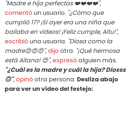
"Madre e hija perfectas ❤️❤️❤️❤️"
,
comentó
un usuario.
"¿Cómo que
cumplió 17? ¡Si ayer era una niña que
bailaba en videos! ¡Feliz cumple, Aitu!"
,
escribió
una usuaria.
"Diosa como la
madre😍😍😍"
,
dijo
otra.
"¡Qué hermosa
está Aitana! 😍"
,
expresó
alguien más.
"¿Cuál es la madre y cuál la hija? Diosss
🙃"
,
opinó
otra persona.
Desliza abajo
para ver un video del festejo: