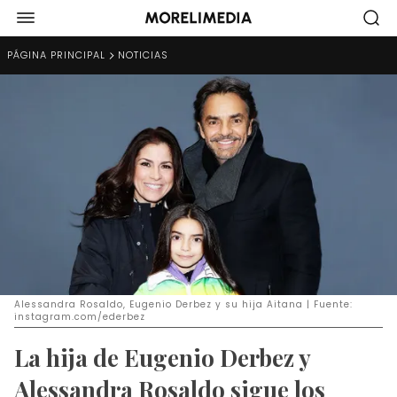
PÁGINA PRINCIPAL
NOTICIAS
Alessandra Rosaldo, Eugenio Derbez y su hija Aitana | Fuente:
instagram.com/ederbez
La hija de Eugenio Derbez y
Alessandra Rosaldo sigue los