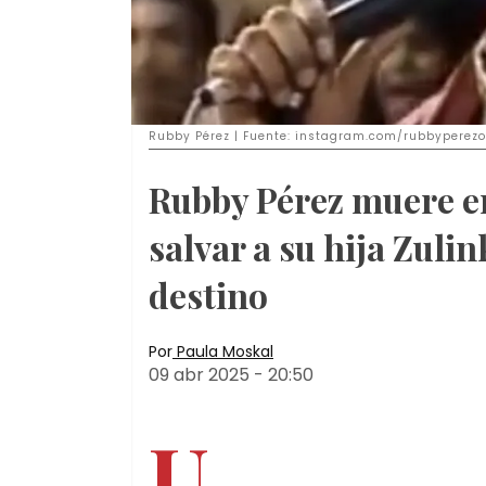
Rubby Pérez | Fuente: instagram.com/rubbyperezof
Rubby Pérez muere en
salvar a su hija Zuli
destino
Por
Paula Moskal
09 abr 2025
-
20:50
U