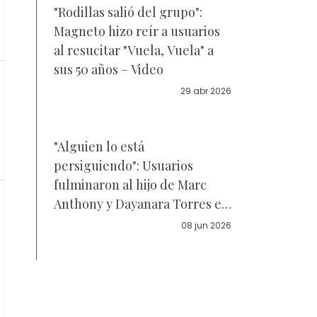
"Rodillas salió del grupo":
Magneto hizo reír a usuarios
al resucitar "Vuela, Vuela" a
sus 50 años – Video
29 abr 2026
"Alguien lo está
persiguiendo": Usuarios
fulminaron al hijo de Marc
Anthony y Dayanara Torres en
su debut como modelo —
08 jun 2026
Video