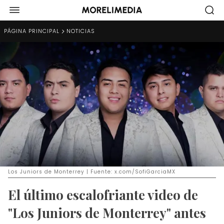
PÁGINA PRINCIPAL
NOTICIAS
Los Juniors de Monterrey | Fuente: x.com/SofiGarciaMX
El último escalofriante video de
"Los Juniors de Monterrey" antes