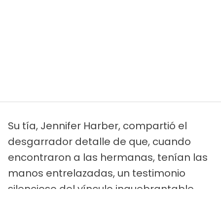
Su tía, Jennifer Harber, compartió el
desgarrador detalle de que, cuando
encontraron a las hermanas, tenían las
manos entrelazadas, un testimonio
silencioso del vínculo inquebrantable
que compartían, incluso en sus últimos
momentos.