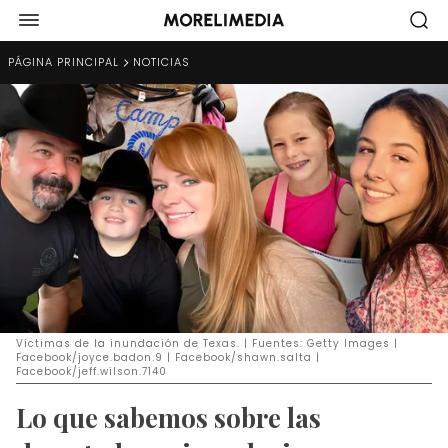
PÁGINA PRINCIPAL
NOTICIAS
Víctimas de la inundación de Texas. | Fuentes: Getty Images |
Facebook/joyce.badon.9 | Facebook/shawn.salta |
Facebook/jeff.wilson.7140
Lo que sabemos sobre las