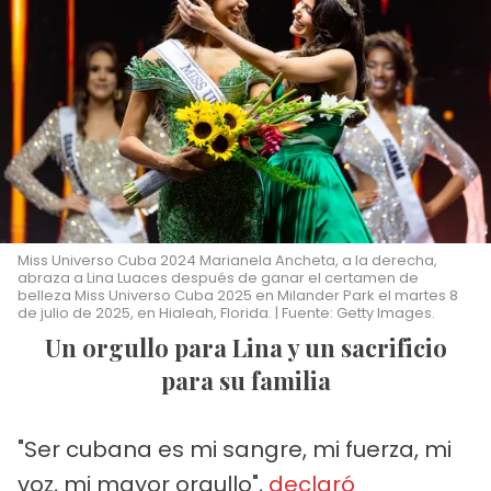
Miss Universo Cuba 2024 Marianela Ancheta, a la derecha,
abraza a Lina Luaces después de ganar el certamen de
belleza Miss Universo Cuba 2025 en Milander Park el martes 8
de julio de 2025, en Hialeah, Florida. | Fuente: Getty Images.
Un orgullo para Lina y un sacrificio
para su familia
"Ser cubana es mi sangre, mi fuerza, mi
voz, mi mayor orgullo",
declaró