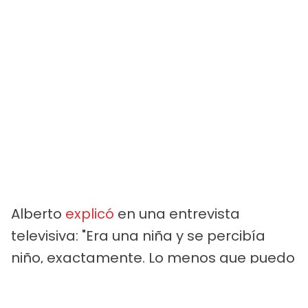
Alberto
explicó
en una entrevista
televisiva: "Era una niña y se percibía
niño, exactamente. Lo menos que puedo
hacer es apoyarlo contra viento y
marea". Sus palabras demostraron una