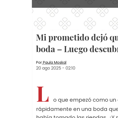
Mi prometido dejó q
boda – Luego descubr
Por
Paula Moskal
20 ago 2025
-
02:10
L
o que empezó como un c
rápidamente en una boda que 
había tomado las riendas. ¿Y