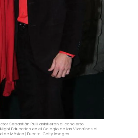
actor Sebastián Rulli asistieron al concierto
ight Education en el Colegio de las Vizcaínas el
d de México | Fuente: Getty Images