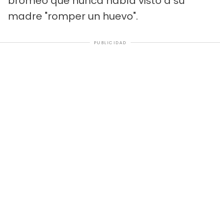
bromeó que nunca había visto a su
madre "romper un huevo".
PUBLICIDAD