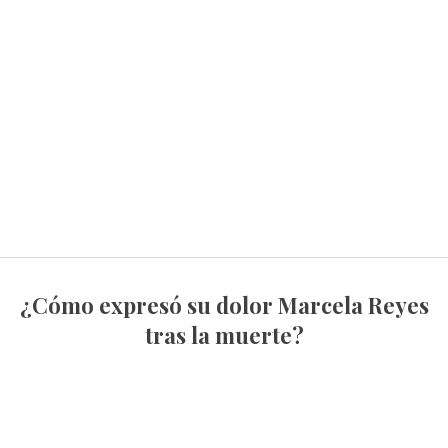
¿Cómo expresó su dolor Marcela Reyes
tras la muerte?
Tras confirmarse el fallecimiento de los
dos músicos, Marcela publicó un